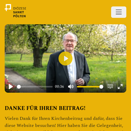
Diözese St. Pölten
Play
00:36
Play
Mute
Enable
Ente
captions
fulls
DANKE FÜR IHREN BEITRAG!
Vielen Dank für Ihren Kirchenbeitrag und dafür, dass Sie
diese Website besuchen! Hier haben Sie die Gelegenheit,